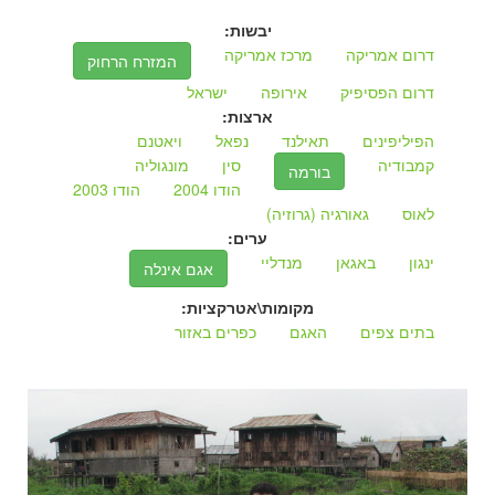
יבשות:
דרום אמריקה
מרכז אמריקה
המזרח הרחוק
דרום הפסיפיק
אירופה
ישראל
ארצות:
הפיליפינים
תאילנד
נפאל
ויאטנם
קמבודיה
סין
מונגוליה
בורמה
הודו 2004
הודו 2003
לאוס
גאורגיה (גרוזיה)
ערים:
ינגון
באגאן
מנדליי
אגם אינלה
מקומות\אטרקציות:
בתים צפים
האגם
כפרים באזור