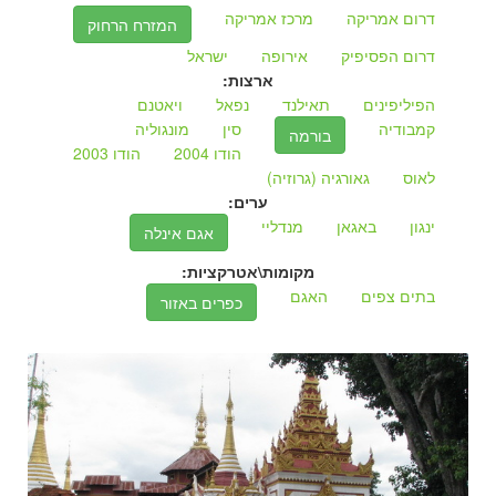
דרום אמריקה
מרכז אמריקה
המזרח הרחוק
דרום הפסיפיק
אירופה
ישראל
ארצות:
הפיליפינים
תאילנד
נפאל
ויאטנם
קמבודיה
סין
מונגוליה
בורמה
הודו 2004
הודו 2003
לאוס
גאורגיה (גרוזיה)
ערים:
ינגון
באגאן
מנדליי
אגם אינלה
מקומות\אטרקציות:
בתים צפים
האגם
כפרים באזור