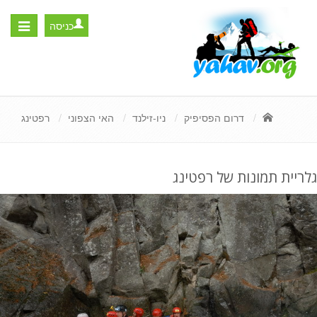
כניסה
Toggle
igation
דרום הפסיפיק
ניו-זילנד
האי הצפוני
רפטינג
גלריית תמונות של רפטינג