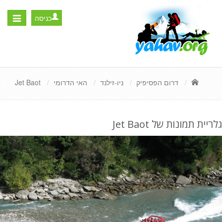
כניסה
Toggle
igation
דרום הפסיפיק
ניו-זילנד
האי הדרומי
Jet Baot
גלריית תמונות של Jet Baot