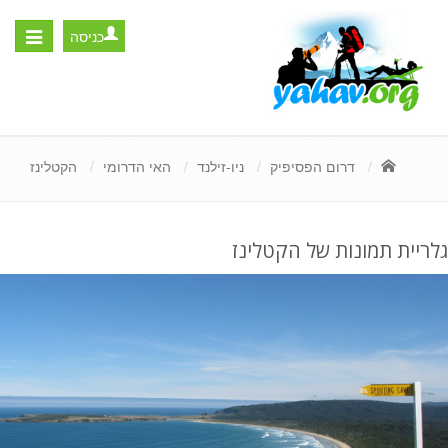
כניסה
Toggle
igation
דרום הפסיפיק
ניו-זילנד
האי הדרומי
הקטלינז
גלריית תמונות של הקטלינז