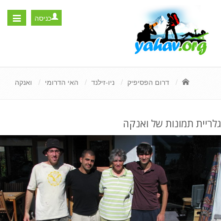
כניסה
Toggle
igation
דרום הפסיפיק
ניו-זילנד
האי הדרומי
ואנקה
גלריית תמונות של ואנקה