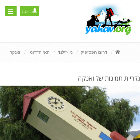
כניסה
Toggle
igation
דרום הפסיפיק
ניו-זילנד
האי הדרומי
ואנקה
גלריית תמונות של ואנקה