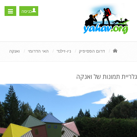
כניסה
Toggle
igation
דרום הפסיפיק
ניו-זילנד
האי הדרומי
ואנקה
גלריית תמונות של ואנקה