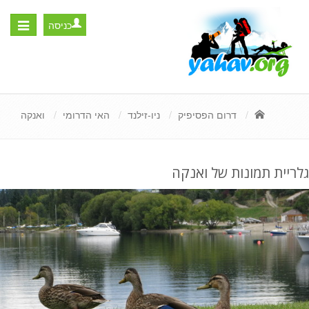
כניסה
Toggle
igation
דרום הפסיפיק
ניו-זילנד
האי הדרומי
ואנקה
גלריית תמונות של ואנקה