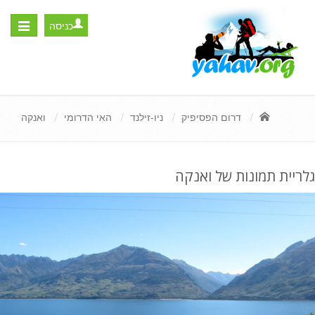
כניסה
Toggle
igation
דרום הפסיפיק
ניו-זילנד
האי הדרומי
ואנקה
גלריית תמונות של ואנקה