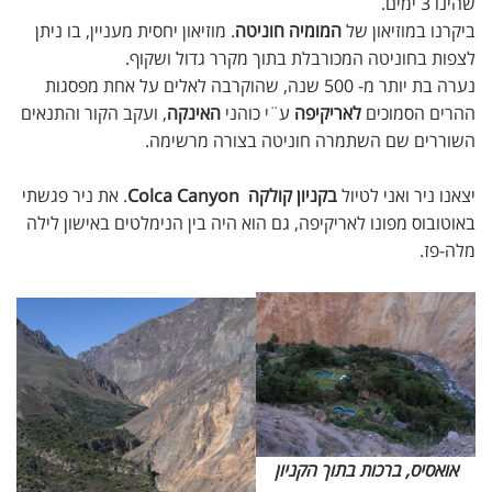
שהינו 3 ימים.
ביקרנו במוזיאון של
המומיה חוניטה
. מוזיאון יחסית מעניין, בו ניתן
לצפות בחוניטה המכורבלת בתוך מקרר גדול ושקוף.
נערה בת יותר מ- 500 שנה, שהוקרבה לאלים על אחת מפסגות
ההרים הסמוכים
לאריקיפה
ע¨י כוהני
האינקה
, ועקב הקור והתנאים
השוררים שם השתמרה חוניטה בצורה מרשימה.
יצאנו ניר ואני לטיול
בקניון קולקה Colca Canyon
. את ניר פגשתי
באוטובוס מפונו לאריקיפה, גם הוא היה בין הנימלטים באישון לילה
מלה-פז.
אואסיס, ברכות בתוך הקניון