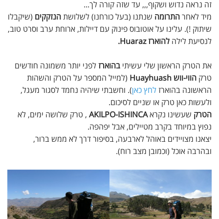
זה נראה נדוש ושקוף,,, עד שזה קורה לך...
מיד לאחר
התרומה
שנתנו (בעל כורחנו) לשלושת
הנזקקים
(שיקבלו
שיתוק !). עלינו על אוטובוס פינוק עם דיילות, ארוחת ערב וסרט טוב,
לנסיעת לילה
להוארז Huaraz.
את הטרק הראשון שלי עשיתי
בהוארז
לפני יותר משמונה חודשים
טרק
הווי-ווש Huayhuash
(למייל המספר על הטרק והשהות
הראשונה בהוארז
לחץ כאן
). וחשבתי שיהיה נחמד לסגור מעגל,
ולעשות כאן טרק או שניים לסיכום.
הטרק
שעשינו נקרא
AKILPO-ISHINCA
, טרק שלושה ימים, לא
נפוץ במיוחד בקרב מטיילים, אבל יפהפה.
יצאנו מצויידים באוהל לארבעה, בסיפור דרך לא ממש ברור,
ובהרבה אוכל (וכמובן מצב רוח).