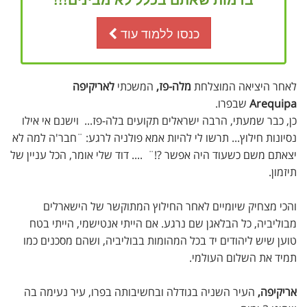
כנסו ללמוד עוד
לאחר היציאה המוצלחת
מלה-פז,
המשכתי
לאריקיפה
Arequipa
שבפרו.
כן, כבר שמעתי, הרבה ישראלים תקועים בלה-פז... וישנם אי אילו
נסיונות חילוץ... תרשו לי להיות אמא פולניה לרגע: ¨חבר'ה למה לא
יצאתם משם כשעוד היה אפשר ?!¨ .... דוד שלי אומר, הכל עניין של
תיזמון.
והכי מצחיק שיומיים לאחר החילוץ המתוקשר של הישארלים
מבוליביה, כל הבלאגן שם נרגע. אם הייתי אנטישמי, הייתי בטח
טוען שיש ליהודים יד בכל המהומות בבוליביה, ושהם מסכנים כמו
תמיד את השלום העולמי.
אריקיפה,
העיר השניה בגודלה ובחשיבותה בפרו, עיר נעימה בה