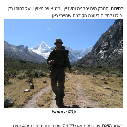
לסיכום
, הטרק היה יפהפה ומעניין, ומזג אוויר מצוין שעל כמותו רק
יכולנו לחלום בעונה הקודמת שהייתי כאן.
עמק Ishinca
לאחר
הוארז
שבנו יקיר ואני
ללימה
שם הסתובבתי בעיר 4 ימים