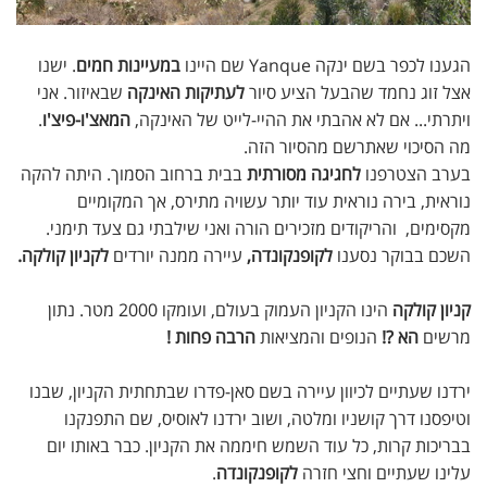
הגענו לכפר בשם ינקה Yanque שם היינו
במעיינות חמים
. ישנו
אצל זוג נחמד שהבעל הציע סיור
לעתיקות האינקה
שבאיזור. אני
ויתרתי... אם לא אהבתי את ההיי-לייט של האינקה,
המאצ'ו-פיצ'ו
.
מה הסיכוי שאתרשם מהסיור הזה.
בערב הצטרפנו
לחגיגה מסורתית
בבית ברחוב הסמוך. היתה להקה
נוראית, בירה נוראית עוד יותר עשויה מתירס, אך המקומיים
מקסימים, והריקודים מזכירים הורה ואני שילבתי גם צעד תימני.
השכם בבוקר נסענו
לקופנקונדה,
עיירה ממנה יורדים
לקניון קולקה.
קניון קולקה
הינו הקניון העמוק בעולם, ועומקו 2000 מטר. נתון
מרשים
הא ?!
הנופים והמציאות
הרבה פחות !
ירדנו שעתיים לכיוון עיירה בשם סאן-פדרו שבתחתית הקניון, שבנו
וטיפסנו דרך קושניו ומלטה, ושוב ירדנו לאוסיס, שם התפנקנו
בבריכות קרות, כל עוד השמש חיממה את הקניון. כבר באותו יום
עלינו שעתיים וחצי חזרה
לקופנקונדה
.