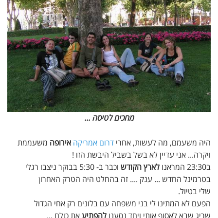
מחכים לטיסה ...
היה משעמם, מה לעשות, אחרי
דרום אמריקה
אירופה
משעממת
ויקרה... אני עדיין לא בשל בשביל היבשת הזו !
ב23:30 המראנו
לארץ הקודש
וכבר ב- 5:30 בבוקר ניצבו רגלי
בטרמינל החדש ... ענק .... זה בהחלט היה הטרק האחרון
שלי בטיול.
הפעם לא המתינו לי בני משפחה עם בלונים רק אחי הגדול
שריג שבא לאסוף אותי ויחד נסענו
להפתיע
את כולם ...