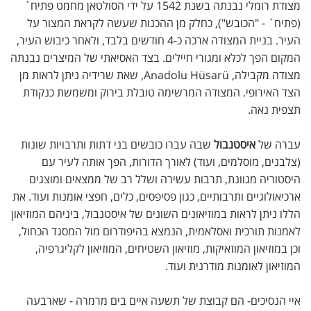
מצודת רומלי נבנתה בשנת 1542 על ידי הסולטאן מחמט פתיח`
(פתיח` - "הכובש"), כחלק מן ההכנות שעשה לקראת המצור על
העיר. בניית המצודה ארכה כ-4 חודשים בלבד, ולאחר כיבוש העיר,
המקום הפך לכלא ומגורי חיילים. בצד האסיאתי של המיצרים נבנתה
מצודה מקבילה, Anadolu Hüsarü, שאת שרידיה ניתן לראות מן
הצד האירופי. המצודה המרשימה טובלת בירוק ומשמשת כנקודת
תצפית נאה.
עברה של
איסטנבול
שבה עברו כובשים בני דתות ותרבויות שונות
(צלבנים, מוסלמים, ועוד) לאורך הדורות, הפך אותה לעיר עם
היסטוריה מגוונת, תרבות עשירה ושלל רב של ממצאים ומוצגים
ארכיאולוגיים ותרבותיים, כגון פסיפסים, כלים, חפצי אומנות ועוד. את
הללו ניתן לראות במוזיאונים השונים של איסטנבול, ביניהם המוזיאון
לאמנות תורכית ואסלאמית, הנמצא בהיפודרום מול המסגד הכחול,
וכן במוזיאון המוזאיקות, מוזיאון השטיחים, המוזיאון לקליגרפיה,
המוזיאון לאומנות מודרנית ועוד.
איי הנסיכים- הם קבוצת של תשעה איים בים מרמרה - שארבעה