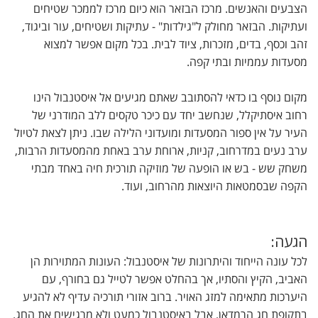
הצבעים והאנשים. מרכז הבזאר הוא כיום מרכז לממכר שטיחים
ועתיקות. הבזאר מחולק ל"גילדות" - עתיקות ושטיחים, עור וביגוד,
זהב וכסף, בדים, מזכרות, ציוד לבית. בכל מקום אפשר למצוא
מסעדות עממיות ובתי קפה.
מקום נוסף בו כדאי להסתובב שאתם מגיעים אל איסטנבול הינו
רחוב איסתיקלל, שנחשב יחד עם כיכר טקסים ללב המודרני של
העיר על אין ספור המסעדות ומועדוני הלילה שבו. ניתן לצאת לטיול
ערב נעים במדרחוב, קניות, ארוחת ערב באחת מהמסעדות הרבות,
משחק שש - בש או הופעה של מוזיקה תורכית חיה באחד מבתי
הקפה שבסמטאות היוצאות מהרחוב, ועוד.
הגעה:
לכל עונה הייחוד והיתרונות של איסטנבול: העונות המתוירות הן
האביב, הקיץ והסתיו, אך בהחלט אפשר לטייל גם בחורף, עם
היערכות מתאימה למזג האויר. ברוב אזורי תורכיה עדיף לא להגיע
בתקופת חג הרמדאן, אבל באיסטנבול כמעט ולא מרגישים את החג.