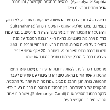
Sophia או Ayasofya) - כנסיית "החכמה הקדושה", זהו מבנה
אדיר ממדים ומרשים מאד.
במאה ה- 4 נחנכה הכנסיה הראשונה שהוקמה באתר זה. לא רחוק
נמצא גם מסגד סולטאן אחמט - המסגד הכחול (Sultanahmet
Camii): זהו המסגד היחיד בעיר בעל ששה מינארטים. בעבר עמדו
במקום ארמונות ביזנטיים. במאה ה- 17 נבנה המסגד על מנת
להאפיל על האיה סופיה. המבנה מרשים מבחוץ ומבפנים - 260
חלונות דרכם נכנס האור ופוגע ביותר מ- 20 אלף אריחי איזניק
שצבעם הכחול והברק שלהם נותנים למסגד את שמו.
מהמסגד הכחול ניתן לצאת לרחבת ההיפודרום (ישנו שער מחצר
המסגד). אשר הוקם במאה. כיום זהו גן ציבורי עם שרידים לעבר
המפואר. צורת הגן והמבנים סביב שמרו פחות או יותר על התוכנית
המקורית של ההיפודרום. בין המסגדים הנוספים הרבים בעיר, כדאי
לבקר במסגד הסולימאניה (Sülemaniye Camii), אשר הינו אחד
המרשימים בין מקדשי העיר.