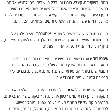
מהם (בויוקאדה, קינלי, בורגז והייבלי) מיושבים וניתן להגיע אליהם
במעבורות סדירות מרציפי איסטנבול השונים. כיום האיים מהווים
מעין ריאות ירוקות לאיסטנבול, ובקיץ עשירי איסטנבול עוברים לשם
כדי לנוח מהרעש, ולהנות מהשקט והמים הכחולים והצלולים.
חוויה נוספת שיש שנוסעים לטיול אל
איסטנבול
היא הפלגה על
הבוספורוס היוצאת המעגן באמינונו. במהלך השיט לאורך המיצרים,
ניתן להנות מן הנוף הנפלא והאויר הפתוח.
איסטנבול
ידועה בשווקיה העשירים במוצרים וסחורות מכל סוג
המעידים על תנובת הארץ הטובה של טורקיה. כמה מהמוצרים
המבוקשים ביותר הם פירות יבשים, אגוזים, תבלינים, בגדים, כלי
חרסינה וכמובן שטיחים ובגדי עור.
המקום המפורסם של
איסטנבול
, הינו הבזאר הגדול, הלא הוא השוק
המקורה, ניתן לרדת ממנו לכיוון אמינונו, תוך ביקור בשוק התבלינים.
הבזאר הוקם על ידי מחמט השני בשנת 1453. מומלץ פשוט
להסתובב ולהתרשם מהמבנה המקורה, מהגודל, הבניה, הריחות,