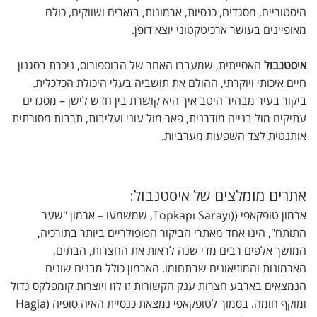
היסטוריים, מסגדים, כנסיות, ארמונות, בזארים ושווקים, כולם
מאופיינים בעושר ארכיטקטוני יוצא דופן.
איסטנבול
האסייתית, שמעברו האחר של הבוספורוס, ניכרת בסגנון
חיים איכותי ויוקרתי, ההולם את תושביה בעלי היכולת הכלכלית.
ביקור בעיר מבהיר היטב איך היא קושרת בין חדש לישן – מסגדים
עתיקים מול בנייה מודרנית, פאר מול עוני ועליבות, תרבות מסורתית
אותנטית לצד השפעות מערביות.
אתרים מומלצים של איסטנבול:
ארמון טופקאפי ((Topkapı Sarayı, שמשמעו – ארמון "שער
התותח", הינו אחד מאתרי הביקור הפופולריים ביותר בתורכיה,
המושך אלפים רבים מדי שנה לראות את החצרות, הבתים,
הארמונות והמוזיאונים שבתחומו. הארמון כולל מבנים שונים
הנמצאים בארבע חצרות ענק הקשורות זו לזו ויוצרות קומפלקס גדול
ומוקף חומה. בסמוך לטופקאפי נמצאת כנסיית האיה סופיה (Hagia