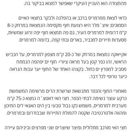
מהמצודה הוא העניין העיקרי שאפשר למצוא בביקור בה.
כדאי לצאת ממרמריס ברכב או בהפלגה ולבקר בחצאי האיים
הסמוכים: איצ`מלר היא רצועת חוף מקסימה הנמצאת במרחק כ-8
ק"מ דרומית למרמריס העיר, גם פה תמצאו חוף יפה זרוע שמשיות,
מסעדות תיירים למכביר, בארים ובתי קפה, בדומה למרמריס.
אקייאקה נמצאת במרחק של כ-20 ק"מ מצפון למרמריס, על הכביש
הראשי, זהו כפר קטן בעל מראה ציורי- חוף ים יפהפה הנמתח
מסביב למפרץ ים כחול. בקצהו האחד של החוף יער עבות הנראה
כיער טרופי לכל דבר.
מאחורי החוף והכפר מתנשאת שרשרת הרים מרשימה המשמשת
כרקע עוצר נשימה לבתי הכפר. חצי האי דאטצ`ה נמצא כ-75 ק"מ
מערבית למרמריס, משמש כקו גבול טבעי בין הים האגאי לים התיכון
ומהווה אלטרנטיבה שקטה להמולת התיירות שבבודרום ובמרמריס.
חצי האי מורכב מתלולית ומיצר שיוצרים שני מפרצים וביניהם עיירה