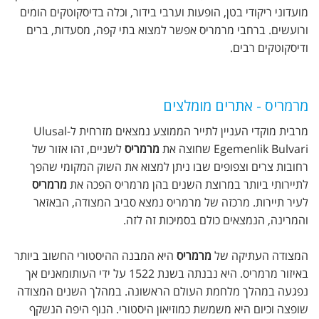
מועדוני ריקודי בטן, הופעות וערבי בידור, וכלה בדיסקוטקים הומים
ורועשים. ברחבי מרמריס אפשר למצוא בתי קפה, מסעדות, ברים
ודיסקוטקים רבים.
מרמריס - אתרים מומלצים
מרבית מוקדי העניין לתייר הממוצע נמצאים מזרחית ל-Ulusal
Egemenlik Bulvari שחוצה את
מרמריס
לשניים, זהו אזור של
רחובות צרים וצפופים שבו ניתן למצוא את השוק המקומי שהפך
לתיירותי ביותר במרוצת השנים בהן מרמריס הפכה את
מרמריס
לעיר תיירות. מרכזה של מרמריס נמצא סביב המצודה, הבאזאר
והמרינה, הנמצאים כולם בסמיכות זה לזה.
המצודה העתיקה של
מרמריס
היא המבנה ההיסטורי החשוב ביותר
באיזור מרמריס. היא נבנתה בשנת 1522 על ידי העותומאנים אך
נפגעה במהלך מלחמת העולם הראשונה. במהלך השנים המצודה
שופצה וכיום היא משמשת כמוזיאון היסטורי. הנוף היפה הנשקף