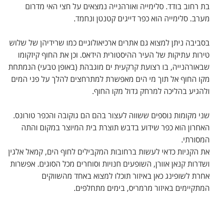
בת רחוב בודד. סלימייה ואורהנייה נמצאים על חצי האי מדרום
מערב. סלימייה הוא כפר דייגים קטנטן ונחמד.
בסביבה ניתן למצוא גם אתרים ארכיאולוגיים כמו שרידיהן של שלוש
טירות עתיקות של העיר ההיסטורית הידאס. וכן את החוף קיזקומו
שבאורהנייה, בו רצועת קרקעית ים מוגבהת (באופן טבעי) הנמתחת
מקו החוף אל תוך מי הים מאפשרת למתרחצים להלך על פני המים
ולהגיע בהליכה למרחק גדול מקו החוף.
שני מקומות נוספים ששווה לעצור בהם הם גוקובה והכפר טורונס.
האחרון הוא כפר שידוע בדבש תוצרת בית המיוצר במקום והתה
המסורתי.
את הקניות כדאי לעשות ברחובות המקבילים לחוף הים, קמאל אלגין
ושדרות קנאן אוורן, השופעים חנויות וסוחרים מכל הסוגים. אפשרות
אחרת לשופינג כאן באיזור תוכלו למצוא באחד מהשווקים
המתקיימים באיזור מרמריס, בימים מתחלפים.