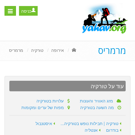
כניסה
Toggle
igation
מרמריס
אירופה
טורקיה
מרמריס
עוד על טורקיה
מזג האוויר והעונות
עלויות בטורקיה
מה השעה בטורקיה
מפות של ערים ומקומות
טורקיה | חבילות נופש בטורקיה...
איסטנבול
בודרום
אנטליה