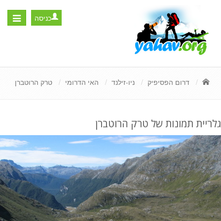
כניסה
Toggle
igation
דרום הפסיפיק
ניו-זילנד
האי הדרומי
טרק הרוטברן
גלריית תמונות של טרק הרוטברן