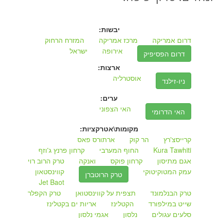
יבשות:
דרום אמריקה
מרכז אמריקה
המזרח הרחוק
אירופה
ישראל
דרום הפסיפיק
ארצות:
אוסטרליה
ניו-זילנד
ערים:
האי הצפוני
האי הדרומי
מקומות\אטרקציות:
קרייסצ'רץ
הר קוק
ארתורס פאס
Kura Tawhiti
החוף המערבי
קרחון פרנץ ג'וזף
אגם מתיסון
קרחון פוקס
ואנקה
טרק הרוב רוי
עמק המטוקיטוקי
קווינסטאון
טרק הרוטברן
Jet Baot
טרק הבנלמונד
תצפית על קווינסטואן
טרק הקפלר
שייט במילפורד
הקטלינז
אריות ים בקטלינז
סלעים עגולים
נלסון
אגמי נלסון