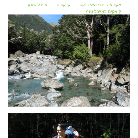
אקוראה וחצי האי בנקס
קייקורה
אייבל טזמן
קיאקים באייבל טזמן