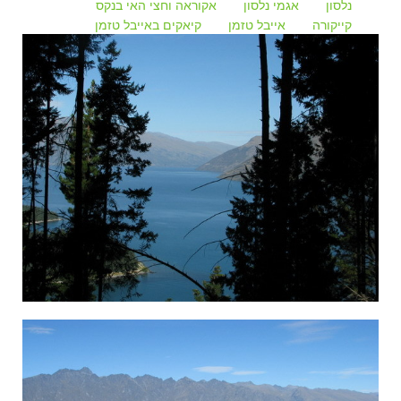
נלסון
אגמי נלסון
אקוראה וחצי האי בנקס
קייקורה
אייבל טזמן
קיאקים באייבל טזמן