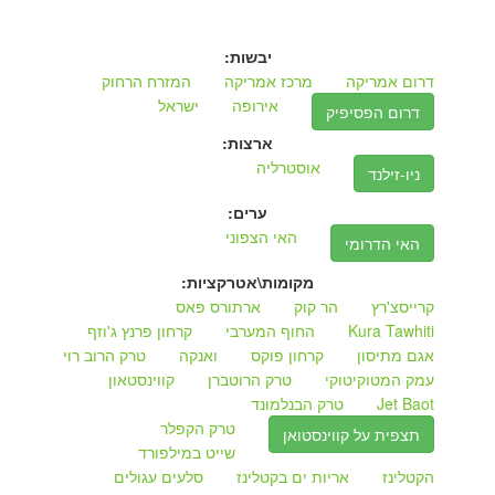
יבשות:
דרום אמריקה
מרכז אמריקה
המזרח הרחוק
אירופה
ישראל
דרום הפסיפיק
ארצות:
אוסטרליה
ניו-זילנד
ערים:
האי הצפוני
האי הדרומי
מקומות\אטרקציות:
קרייסצ'רץ
הר קוק
ארתורס פאס
Kura Tawhiti
החוף המערבי
קרחון פרנץ ג'וזף
אגם מתיסון
קרחון פוקס
ואנקה
טרק הרוב רוי
עמק המטוקיטוקי
טרק הרוטברן
קווינסטאון
Jet Baot
טרק הבנלמונד
טרק הקפלר
תצפית על קווינסטואן
שייט במילפורד
הקטלינז
אריות ים בקטלינז
סלעים עגולים