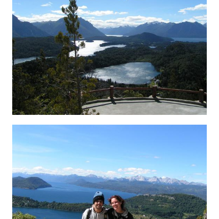
×‘×¨×™×Œ×•×¦'×”, ××™×–×•×¨ ×”××’×Ž×™×, ××¨×’× ×˜×™× ×”.