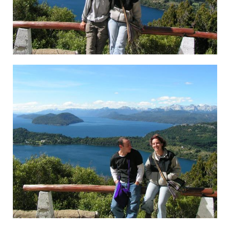
×ª×Ž×¨ ×•× ×ª×™ ×‘×Ž×¦×¤×” ×Œ×™×“ ×‘×¨×™×Œ×•×¦'×”