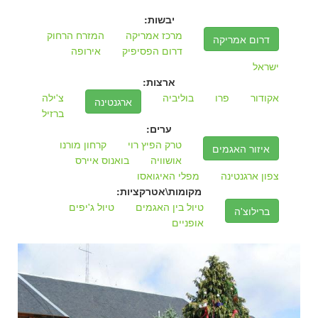
יבשות:
מרכז אמריקה
המזרח הרחוק
דרום אמריקה
דרום הפסיפיק
אירופה
ישראל
ארצות:
אקודור
פרו
בוליביה
צ'ילה
ארגנטינה
ברזיל
ערים:
טרק הפיץ רוי
קרחון מורנו
איזור האגמים
אושוויה
בואנוס איירס
צפון ארגנטינה
מפלי האיגואסו
מקומות\אטרקציות:
טיול בין האגמים
טיול ג'יפים
ברילוצ'ה
אופניים