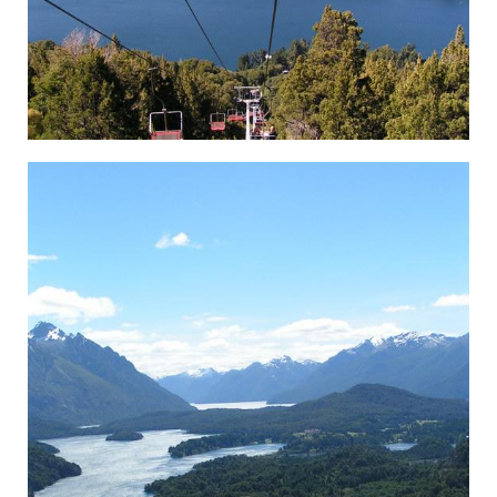
×‘×¨×™×Œ×•×¦'×”, ××™×–×•×¨ ×”××’×Ž×™×, ××¨×’× ×˜×™× ×”.