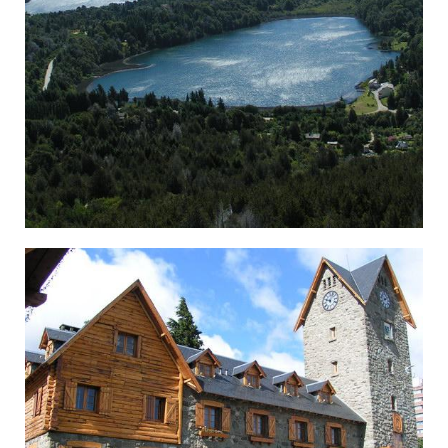
×‘×¨×™×Œ×•×¦'×”, ××™×–×•×¨ ×”××’×Ž×™×, ××¨×’× ×˜×™× ×”.