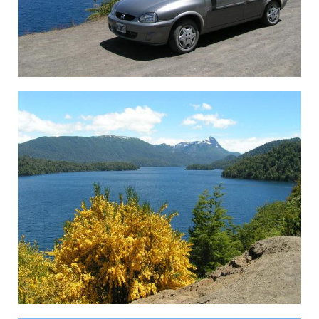
××™×–×•×¨ ×”××’×Ž×™×, ××¨×’× ×˜×™× ×”.