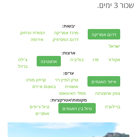
שכור 3 ימים.
יבשות:
מרכז אמריקה
המזרח הרחוק
דרום אמריקה
דרום הפסיפיק
אירופה
ישראל
ארצות:
אקודור
פרו
בוליביה
צ'ילה
ארגנטינה
ברזיל
ערים:
טרק הפיץ רוי
קרחון מורנו
איזור האגמים
אושוויה
בואנוס איירס
צפון ארגנטינה
מפלי האיגואסו
מקומות\אטרקציות:
ברילוצ'ה
טיול ג'יפים
טיול בין האגמים
אופניים