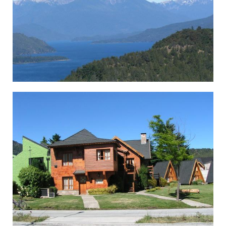
×¡××Ÿ ×Ž×¨×˜×™×Ÿ, ××™×–×•×¨ ×”××’×Ž×™×, ××¨×’× ×˜×™× ×”.