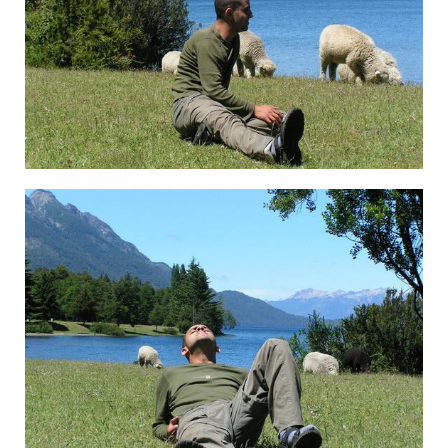
××™×–×•×¨ ×”××’×Ž×™×, ××¨×’× ×˜×™× ×”.