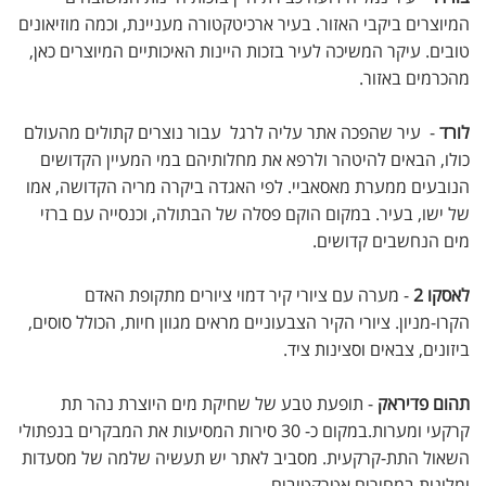
המיוצרים ביקבי האזור. בעיר ארכיטקטורה מעניינת, וכמה מוזיאונים
טובים. עיקר המשיכה לעיר בזכות היינות האיכותיים המיוצרים כאן,
מהכרמים באזור.
לורד
- עיר שהפכה אתר עליה לרגל עבור נוצרים קתולים מהעולם
כולו, הבאים להיטהר ולרפא את מחלותיהם במי המעיין הקדושים
הנובעים ממערת מאסאביי. לפי האגדה ביקרה מריה הקדושה, אמו
של ישו, בעיר. במקום הוקם פסלה של הבתולה, וכנסייה עם ברזי
מים הנחשבים קדושים.
לאסקו 2
- מערה עם ציורי קיר דמוי ציורים מתקופת האדם
הקרו-מניון. ציורי הקיר הצבעוניים מראים מגוון חיות, הכולל סוסים,
ביזונים, צבאים וסצינות ציד.
תהום פדיראק
- תופעת טבע של שחיקת מים היוצרת נהר תת
קרקעי ומערות.במקום כ- 30 סירות המסיעות את המבקרים בנפתולי
השאול התת-קרקעית. מסביב לאתר יש תעשיה שלמה של מסעדות
ומלונות במחירים אטרקטיבים..