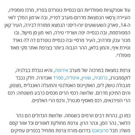
עוד אטרקציות פופולריות הם כנסיית נוטרדם בפריז, מרכז פומפידו,
העיירה וֶרסַאי הנמצאת מדרום-מערב לפריז, ובה ארמון המלך לואי
ה-14, פארק השעשועים יורו-דיסני הנמצא ממזרח לבירה, העיר קאן
המפורסמת, ובה כנסייה יפה ושרידי טירה, האי מון סן מישֶל, ובו
מנזר ענק ומרהיב, העיר מרסיי ובה כנסיית נוטרדם דה לה גארד
וטירת איף, והמון בלאן, ההר הגבוה ביותר בצרפת ואתר סקי מאוד
פופולרי.
צרפת נמצאת במרכזה של מערב
אירופה
, והיא גובלת בבלגיה,
לוקסמבורג,
גרמניה
,
שוויץ
,
איטליה
,
ספרד
ואנדורה. חלק נכבד
מגבולה נושק לים, האוקיינוס האטלנטי והתעלה האנגלית ,מצפון,
והים התיכון מדרום. שלושה רכסי הרים מכסים כרבע משטחה: רכס
הרי הפירנאים, רכס מאסיף סנטרל, ורכס הרי האלפים.
כמו כן, נהרות רבים זורמים בשטחה. שלושת הגדולים הם נהר
הלואר, נהר הסן, ונהר הרון. צרפת מחולקת לאזורים וכל אזור קסם
משלו: חבל
פרובאנס
בדרום-מזרח צרפת מתחיל בכפרים עתיקים