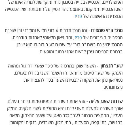
הפופולריים. הכנסייה בנוייה בסגנון גותי ומוקדשת למריה אימו של
ישו. הכנסייה ממוקמת באמצע נהר הסיין על חורבותיה של הכנסייה
הנוצרית הראשונה של
פריז
.
מרכז זורזי פומפידו
- זהו מרכז תרבות עירוני חדיש ומודרני ובו שוכנת
הספרייה הציבורית של
פריז
, והמוזיאון הלאומי לאמנות מודרנית.
המרכז ידוע גם בשם "בובור" על שם רובע בובור בו הוא שוכן.
ברחבת הכניסה ניתן לראות אמני רחוב ומופעים.
שער הנצחון
- השער שוכן במרכזה של כיכר שארל דה גול ומהווה
העתק של שער טיטוס מרומא. זהו השער השני בגודלו בעולם.
נפוליאון נתן את הפקודה לבניית השער בכדי להנציח את
ניצחונותיו.
שדרות שאנז אליזה
- זוהי אחת השדרות המפורסמות ביותר בעולם.
אורך השדרה למעלה משני ק"מ והיא מחולקת לשני חלקים: החלק
העליון, ממחצית הרחוב לעבר ככר האטוואל ושער הנצחון, מלאה
בחנויות, בתי קפה, מסעדות , בתי מלון, משרדים, בנקים ומקומות