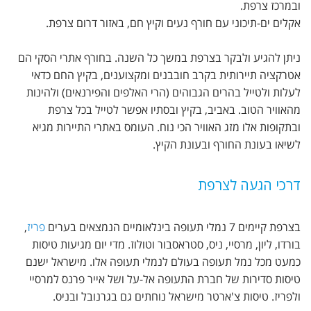
ובמרכז צרפת.
אקלים ים-תיכוני עם חורף נעים וקיץ חם, באזור דרום צרפת.
ניתן להגיע ולבקר בצרפת במשך כל השנה. בחורף אתרי הסקי הם
אטרקציה תיירותית בקרב חובבנים ומקצוענים, בקיץ החם כדאי
לעלות ולטייל בהרים הגבוהים (הרי האלפים והפירנאים) ולהינות
מהאוויר הטוב. באביב, בקיץ ובסתיו אפשר לטייל בכל צרפת
ובתקופות אלו מזג האוויר הכי נוח. העומס באתרי התיירות מגיא
לשיאו בעונת החורף ובעונת הקיץ.
דרכי הגעה לצרפת
בצרפת קיימים 7 נמלי תעופה בינלאומיים הנמצאים בערים
פריז
,
בורדו, ליון, מרסיי, ניס, סטראסבור וטולוז. מדי יום מגיעות טיסות
כמעט מכל נמל תעופה בעולם לנמלי תעופה אלו. מישראל ישנם
טיסות סדירות של חברת התעופה אל-על ושל אייר פרנס למרסיי
ולפריז. טיסות צ'ארטר מישראל נוחתים גם בגרנובל ובניס.