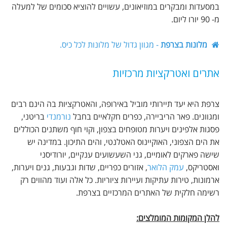
במסעדות ומבקרים במוזיאונים, עשויים להוציא סכומים של למעלה
מ- 90 יורו ליום.
מלונות בצרפת
- מגוון גדול של מלונות לכל כיס.
אתרים ואטרקציות מרכזיות
צרפת היא יעד תיירותי מוביל באירופה, והאטרקציות בה הינם רבים
ומגוונים. פאר הריביירה, כפרים חקלאיים בחבל
נורמנדי
בריטני,
פסגות אלפינים ויערות מטופחים בצפון, וקוי חוף משתנים הכוללים
את הים הצפוני, האוקיינוס האטלנטי, והים התיכון. במדינה יש
שישה פארקים לאומיים, גני השעשועים ענקיים, יורודיסני
ואסטריקס,
עמק הלואר
, אזורים כפריים, שדות וגבעות, גנים ויערות,
ארמונות, טירות עתיקות ועיירות ציוריות. כל אלה ועוד מהווים רק
רשימה חלקית של האתרים המרכזיים בצרפת.
להלן המקומות המומלצים: