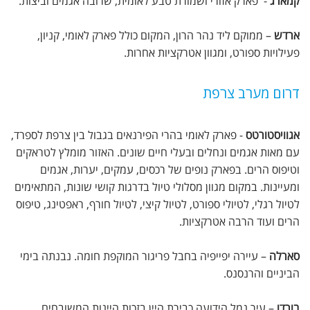
קמארג
- פארק אזורי ושמורת טבע לאומית, שרובה אגמים וביצות.
ארדש
– ממוקם ליד נהר הרון, המקום כולל פארק לאומי, קניון,
פעילויות ספורט, ומגוון אטרקציות אחרות.
דרום מערב צרפת
אגוויסטורטס
- פארק לאומי בהרי הפירנאים בגבול בין צרפת לספרד,
עם מאות אגמים ונחלים ובעלי חיים שונים. האזור מומלץ לטראקים
וטיפוס הרים. בפארק נופים של רכסים, עמקים, יערות, אגמים
ומעיינות. במקום מגוון מסלולי טיול בדרגות קושי שונות, המתאימים
לטיול רגלי, לטיולי ספורט, לטיול קיצי, לטיול חורף, ראפטינג, טיפוס
הרים ועוד הרבה אטרקציות.
סארלה
– עיירה יפייפיה בחבל פריגור המוקפת חומה. נבנתה בימי
הביניים והרנסנס.
בורדו
– עיר נמל הידועה כבירת היין בזכות היינות המשובחים