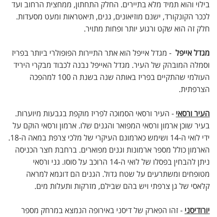
בילוי והוא תמיד מלא בתיירים. החלק התחתון, ממחצית הרחוב ועד
לככר הקונקורד, ישנם מוזיאונים, גנים, תיאטראות ומעט מסעדות.
חלק זה הוא שקט ורגוע יותר ופחות מתויר.
מגדל אייפל
- מגדל אייפל הוא אתר התיירות הפופולרי ביותר בפריז
וסמלה המובהק של העיר. מגדל האייפל נבנה לכבוד מבקרי היריד
העולמי שהתקיים בפריז באותה שנה בשנת ה 100 למהפכה
הצרפתית.
העיר ורסאי
- העיר ורסאי הסמוכה לפריז מוקפת בגבעות מיוערות.
בעיר שוכן ארמון ורסאי המפואר והגנים שלו. ארמון ורסאי הוקם על
ידי לואי ה-14 ושימש כארמונם העיקרי של מלכי צרפת במאה ה-18.
הארמון כולל מספר ארמונות וגנים מפוארים. ברחבת חצר הכניסה
ניתן להבחין בפסלו של לואי ה-14 הרוכב על סוסו. גני ורסאי
מטופחים ומשתרעים על שטח גדול. הגנים הם דוגמא למראה
קלאסי של גן צרפתי ויש בהם שבילם, מזרקות ותעלות מים.
יורודיסני
- זהו הפארק של דיסני באירופה הנמצא במרחק מספר