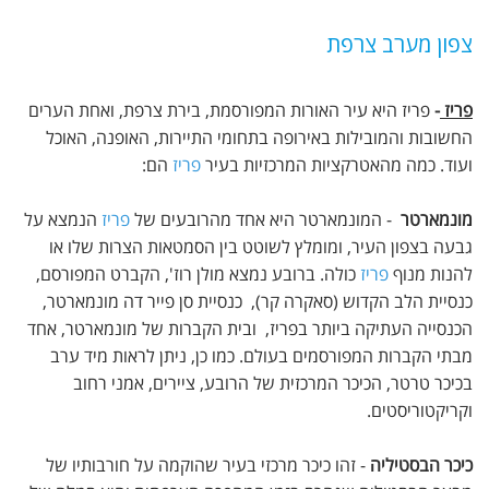
צפון מערב צרפת
פריז
-
פריז היא עיר האורות המפורסמת, בירת צרפת, ואחת הערים
החשובות והמובילות באירופה בתחומי התיירות, האופנה, האוכל
ועוד. כמה מהאטרקציות המרכזיות בעיר
פריז
הם:
מונמארטר
- המונמארטר היא אחד מהרובעים של
פריז
הנמצא על
גבעה בצפון העיר, ומומלץ לשוטט בין הסמטאות הצרות שלו או
להנות מנוף
פריז
כולה. ברובע נמצא מולן רוז', הקברט המפורסם,
כנסיית הלב הקדוש (סאקרה קר), כנסיית סן פייר דה מונמארטר,
הכנסייה העתיקה ביותר בפריז, ובית הקברות של מונמארטר, אחד
מבתי הקברות המפורסמים בעולם. כמו כן, ניתן לראות מיד ערב
בכיכר טרטר, הכיכר המרכזית של הרובע, ציירים, אמני רחוב
וקריקטוריסטים.
כיכר הבסטיליה
- זהו כיכר מרכזי בעיר שהוקמה על חורבותיו של