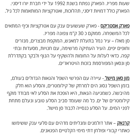
שעות מפריז. הפארק נפתח בשנת 1992 על ידי חברת יורו דיסני.
הפארק כולל דמויות דיסני, תהלוכות, ואטרקציות המותאמות לכל גיל.
פארק אסטריקס
- פארק שעשועים ענק עם אטרקציות וכיף המתאים
לכל המשפחה. ממוקם כ 30 ק"מ צפונה מפריז.
סן מאלו – עיר נמל בתעלת למאנש, המוקפת מבצרים, מנזרים
וחופים יפים. העיר העתיקה מרשימה, עם חנויות, מסעדות ובתי
קפה. כדאי לעלות על החומות ולהשקיף על הנוף ולבקר בקתדרלת
סן ונסאן המפורסמת בזכות הויטראז'ים.
מון סאן מישל
- עיירה עם הפרשי השפל והגאות הגדולים בעולם,
בזמן השפל נסוג הים למרחק של קילומטרים, והסלע הוא חלק
מהיבשה. כשמגיעה הגאות, היא הופכת את הסלע לאי מבודד מוקף
קילומטרים של ים. כל מה שעומד סביב הסלע טובע ונעלם מתחת
לפני המים. על הסלע כנסייה לכבוד סן מישל.
קרנאק
– אתר דולמנים ומגליתים מדהים עם סלעי ענק ששימשו
כאתרי קבורי ופולחן דתי מימי הקלטיים הפגאנים.