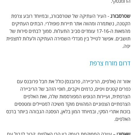
הרומנסקי.
שטרסבורג
- העיר העתיקה של שטרסבורג, ובמיוחד רובע צרפת
הקטנה, נשתמרה ומהווה אתר תיירות פופולרי. הבתים העתיקים
מהמאות ה-17-16 עומדים סביב התעלות. סמוך לבתים סירות של
תושבים. אפשר לטייל בין מגדלי השמירה העתיקה ולעלות לתצפית
יפה.
דרום מזרח צרפת
אזור זה (אלפים, הריביירה, פרובנס) כולל את חבל פרובנס עם
כפרים קטנים ויפים, כרמים ויקבים, חופי הזהב של הריביירה
הצרפתית, ועיירות הנופש המפורסמות שלה, ואת האלפים
הצרפתיים הצפוניים המהווים מוקד משיכה למטיילים ומטפסים
בזכות אתרי הסקי, ובמיוחד המון בלאן, הפסגה הגבוהה ביותר ברכס
האלפים.
שאמוני
– עיירה הממוקמת בעמק בין הרי האלפים, קרוב לגבול עם