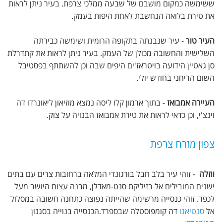
ששימשה כמקום מושבם של שבעה ממלכי צרפת. בעיר ניתן לראות
את טירת בלואה הנחשבת לאחת היפות בעמק.
העיר טור
- עיר שנבנתה בתקופה הרומית ושימשה כבירתה
השלישית והחשובה מכולן של העמק. בעיר ניתן לראות את קתדרלת
סן גאטיין הידועה בויטראז'ים היפים שבה וכן להשתתף בפסטיבל
השום הריחני בחודש יולי.
העיירה אמבואז
- בתוך ארמון קלו ליסה נמצא מוזיאון ליאונרדו דה
וינצ'י, וכן כדאי לראות את טירת אמבואז הבנויה על צוק.
צפון מזרח צרפת
ווזלה
- זוהי עיר בלב חבל בורגונדי המלאה ברחובות צרים עם בתים
ישנים המובילים אל בזיליקת סנט-מאדלן, מבנה עצום היושב מעל
לכפר. זוהי כנסייה מרשימה שהייתה נפוצה כתחנה חשובה במסלול
אל
סנטיאגו
דה קומפוסטלה שבספרד.הכנסייה בנוייה בסגנון