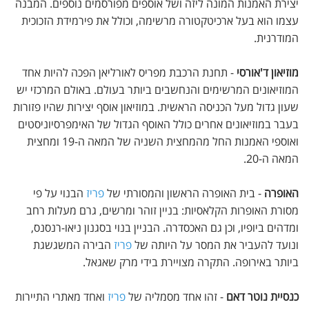
יצירת האמנות המונה ליזה ושל אוספים מפורסמים נוספים. המבנה
עצמו הוא בעל ארכיטקטורה מרשימה, וכולל את פירמידת הזכוכית
המודרנית.
מוזיאון ד'אורסי
- תחנת הרכבת מפריס לאורליאן הפכה להיות אחד
המוזיאונים המרשימים והנחשבים ביותר בעולם. באולם המרכזי יש
שעון גדול מעל הכניסה הראשית. במוזיאון אוסף יצירות שהיו פזורות
בעבר במוזיאונים אחרים כולל האוסף הגדול של האימפרסיוניסטים
ואוספי האמנות החל מהמחצית השניה של המאה ה-19 ומחצית
המאה ה-20.
האופרה
- בית האופרה הראשון והמסורתי של
פריז
הבנוי על פי
מסורת האופרות הקלאסיות: בניין זוהר ומרשים, גרם מעלות רחב
ומדהים ביופיו, וכן גם האכסדרה. הבניין בנוי בסגנון ניאו-רנסנס,
ונועד להעביר את המסר על היותה של
פריז
הבירה המשגשגת
ביותר באירופה. התקרה מצויירת בידי מרק שאגאל.
כנסיית נוטר דאם
- זהו אחד מסמליה של
פריז
ואחד מאתרי התיירות