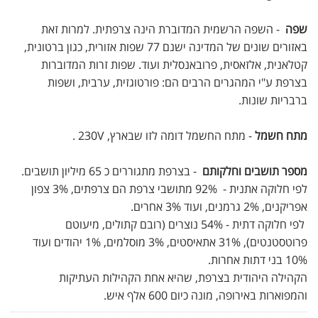
שפה
- השפה הרשמית המדוברת הינה צרפתית. למרות זאת
באזורים שונים של המדינה ישנם 77 שפות אזורית, כגון ברטונית,
קטלאנית, אלזאסית, פרובאנסלית ועוד. שפות זרות המדוברות
בצרפת ע"י המהגרים הרבים הם: פורטוגזית, ערבית, ושפות
ברבריות שונות.
מתח חשמל
- מתח החשמל דומה לזו שבארץ, 230V .
מספר תושבים וחלקותם
- בצרפת מתגוררים כ 65 מיליון תושבים.
לפי חלוקה אתנית - 92% מתושבי צרפת הם צרפתים, 3% צפון
אפריקנים, 2% גרמנים, ועוד 3% אחרים.
לפי חלוקה דתית - 54% נוצרים (רובם קתולים, מיעוטם
פרוטסטנטים), 31% אתאיסטים, 3% מוסלמים, 1% יהודים ועוד
10% בני דתות אחרות.
הקהילה היהודית בצרפת, שהיא אחת הקהילות העתיקות
והמפוארות באירופה, מונה כיום 600 אלף איש.