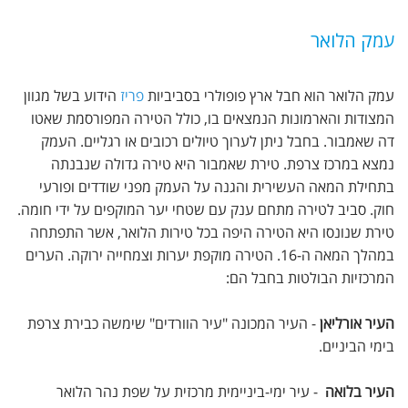
עמק הלואר
עמק הלואר הוא חבל ארץ פופולרי בסביביות
פריז
הידוע בשל מגוון
המצודות והארמונות הנמצאים בו, כולל הטירה המפורסמת שאטו
דה שאמבור. בחבל ניתן לערוך טיולים רכובים או רגליים. העמק
נמצא במרכז צרפת. טירת שאמבור היא טירה גדולה שנבנתה
בתחילת המאה העשירית והגנה על העמק מפני שודדים ופורעי
חוק. סביב לטירה מתחם ענק עם שטחי יער המוקפים על ידי חומה.
טירת שנונסו היא הטירה היפה בכל טירות הלואר, אשר התפתחה
במהלך המאה ה-16. הטירה מוקפת יערות וצמחייה ירוקה. הערים
המרכזיות הבולטות בחבל הם:
העיר אורליאן
- העיר המכונה "עיר הוורדים" שימשה כבירת צרפת
בימי הביניים.
העיר בלואה
- עיר ימי-ביניימית מרכזית על שפת נהר הלואר