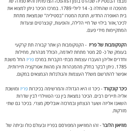
מבצר הבסטיליה שנהרס בזמן המהפכה הצרפתית והיא סמלה של
מהפכה זו שהחלה ב- 14 ליולי 1789. במרכז הכיכר ניתן למצוא את
בית האופרה החדש, תחנת המטרו "בסטיליה" שנמצאת מתחת
לכיכר,אזור בילוי של חיי הלילה, והופעות, קונצרטים וצעדות
המתקיימות מידי פעם.
הקטקומבות של פריז
- הקטקומבות הן אתר קבורה תת קרקעי
בעומק של כ- 20 מטר מתחת לאדמה, הכולל מנהרות, מחילות
וחדרים אליהן הועברו עצמות מבתי הקברות במרכז
פריז
החל משנת
1785. ניתן לבקר בחלק מהמנהרות והן מהוות אטרקציה תיירותית.
אפשר להתרשם משלל העצמות והגולגלות הנמצאים במקום.
כיכר קונקורד
- כיכר זו היא הגדולה והמרשימה בכיכרות
פריז
ומושכת
אליה תיירים רבים. הכיכר נמצאת בין גני הטווילרי לבין שדרות
השאנז אליזה ושער הנצחון ובמרכזה אובליסק מצרי. בכיכר גם שתי
מזרקות.
מוזיאון הלובר
- זהו המוזיאון המפורסם בפריז ובעולם כולו וביתה של