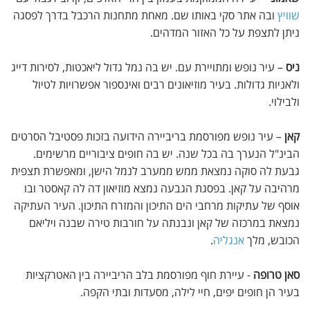
שוויץ
ובה אתר סקי באותו שם. מאחת מתחנות הרכבל בדרך לפסגה
ניתן לתצפת על כל האזור המדהים.
ניס
– עיר נופש ומתויירת עם. יש בה נמל גדול ליאכטות, לסירות דייג
ולאניות גדולות. בעיר מוזיאונים רבים ואינספור אפשרויות לטיול
ולבילוי.
קאן
– עיר נופש מפורסמת בריביירה הידועה בזכות פסטיבל הסרטים
הבינ"ל הנערך בה בכל שנה. יש בה חופים ציבוריים מרשימים.
גבעת לה סוקה נמצאת ממש ממערב לנמל הישן, ומאפשרת תצפית
מרהיבה על קאן. בפסגת הגבעה נמצא מוזיאון דה לה קאסטר ובו
אוסף של עתיקות מרחבי הים התיכון והמזרח התיכון. העיר העתיקה
נמצאת במרכזה של קאן ונבנתה על חורבות טירה שבנה ויליאם
הכובש, מלך
אנגליה
.
סאן טרופה
- עיירת חוף מפורסמת בלב הריביירה בין האטרקציות
בעיר הן חופים יפים, חיי לילה, מסעדות ובתי הקפה.