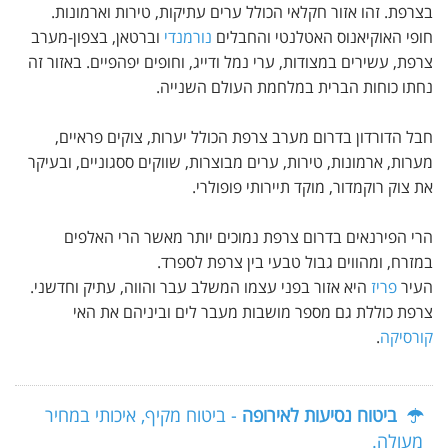
בצרפת. זהו אזור חקלאי הכולל ערים עתיקות, טירות וארמונות.
חופי האוקיאנוס האטלנטי והחבלים
נורמנדי
וברטאן, בצפון-מערב
צרפת, עשירים במצודות, ערי נמל ודייג, וחופים יפהפיים. באזור זה
נחתו כוחות הברית במלחמת העולם השנייה.
חבל הדורדון בדרום מערב צרפת הכולל יערות, צוקים פראיים,
מערות, ארמונות, טירות, ערים מבוצרות, שווקים ססגוניים, ובעיקר
את צוק רוקמדור, מוקד תיירותי פופולרי.
הרי הפירנאים בדרום צרפת נמוכים יותר מאשר הרי האלפים
במזרח, ומהווים גבול טבעי בין צרפת לספרד.
העיר
פריז
היא אזור בפני עצמו המשלב עבר והווה, עתיק וחדשני.
צרפת כוללת גם מספר מושבות מעבר לים וביניהם את האי
קורסיקה
.
ביטוח נסיעות לאירופה
- ביטוח מקיף, איכותי במחיר
מעולה.