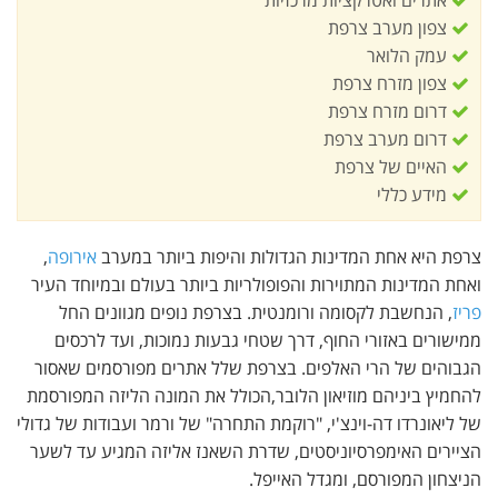
צפון מערב צרפת
עמק הלואר
צפון מזרח צרפת
דרום מזרח צרפת
דרום מערב צרפת
האיים של צרפת
מידע כללי
צרפת היא אחת המדינות הגדולות והיפות ביותר במערב
אירופה
,
ואחת המדינות המתוירות והפופולריות ביותר בעולם ובמיוחד העיר
פריז
, הנחשבת לקסומה ורומנטית. בצרפת נופים מגוונים החל
ממישורים באזורי החוף, דרך שטחי גבעות נמוכות, ועד לרכסים
הגבוהים של הרי האלפים. בצרפת שלל אתרים מפורסמים שאסור
להחמיץ ביניהם מוזיאון הלובר,הכולל את המונה הליזה המפורסמת
של ליאונרדו דה-וינצ'י, "רוקמת התחרה" של ורמר ועבודות של גדולי
הציירים האימפרסיוניסטים, שדרת השאנז אליזה המגיע עד לשער
הניצחון המפורסם, ומגדל האייפל.