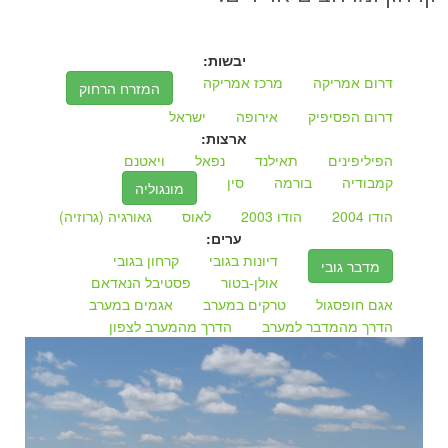
יבשות:
דרום אמריקה
מרכז אמריקה
המזרח הרחוק
דרום הפסיפיק
אירופה
ישראל
ארצות:
הפיליפינים
תאילנד
נפאל
ויאטנם
קמבודיה
בורמה
סין
מונגוליה
הודו 2004
הודו 2003
לאוס
גאורגיה (גרוזיה)
ערים:
דיונות בגובי
קרחון בגובי
מדבר גובי
אולן-בטור
פסטיבל הנאדאם
אגם חופסגול
טרקים במערב
אגמים במערב
הדרך מהמדבר למערב
הדרך מהמערב לצפון