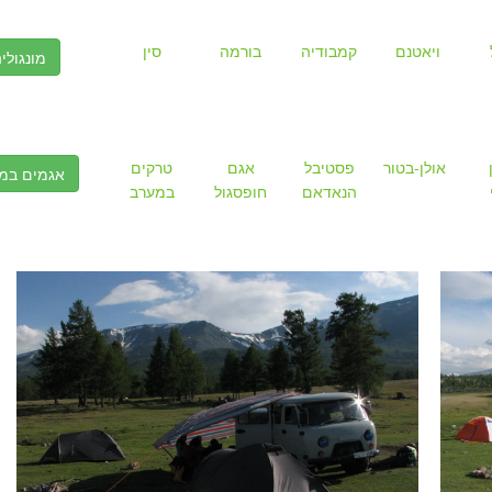
ויאטנם
קמבודיה
בורמה
סין
מונגולי
אולן-בטור
פסטיבל
אגם
טרקים
אגמים במ
הנאדאם
חופסגול
במערב