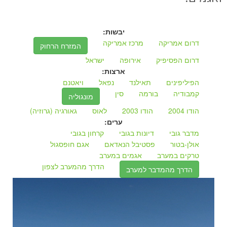
יבשות:
דרום אמריקה
מרכז אמריקה
המזרח הרחוק
דרום הפסיפיק
אירופה
ישראל
ארצות:
הפיליפינים
תאילנד
נפאל
ויאטנם
קמבודיה
בורמה
סין
מונגוליה
הודו 2004
הודו 2003
לאוס
גאורגיה (גרוזיה)
ערים:
מדבר גובי
דיונות בגובי
קרחון בגובי
אולן-בטור
פסטיבל הנאדאם
אגם חופסגול
טרקים במערב
אגמים במערב
הדרך מהמערב לצפון
הדרך מהמדבר למערב