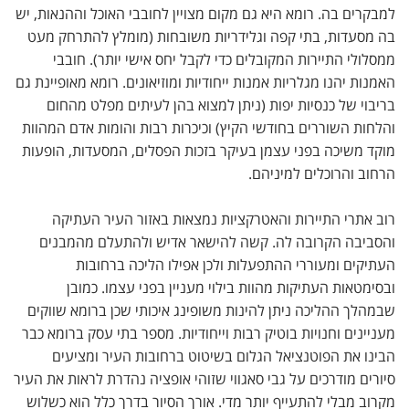
למבקרים בה. רומא היא גם מקום מצויין לחובבי האוכל וההנאות, יש
בה מסעדות, בתי קפה וגלידריות משובחות (מומלץ להתרחק מעט
ממסלולי התיירות המקובלים כדי לקבל יחס אישי יותר). חובבי
האמנות יהנו מגלריות אמנות ייחודיות ומוזיאונים. רומא מאופיינת גם
בריבוי של כנסיות יפות (ניתן למצוא בהן לעיתים מפלט מהחום
והלחות השוררים בחודשי הקיץ) וכיכרות רבות והומות אדם המהוות
מוקד משיכה בפני עצמן בעיקר בזכות הפסלים, המסעדות, הופעות
הרחוב והרוכלים למיניהם.
רוב אתרי התיירות והאטרקציות נמצאות באזור העיר העתיקה
והסביבה הקרובה לה. קשה להישאר אדיש ולהתעלם מהמבנים
העתיקים ומעוררי ההתפעלות ולכן אפילו הליכה ברחובות
ובסימטאות העתיקות מהוות בילוי מעניין בפני עצמו. כמובן
שבמהלך ההליכה ניתן להינות משופינג איכותי שכן ברומא שווקים
מעניינים וחנויות בוטיק רבות וייחודיות. מספר בתי עסק ברומא כבר
הבינו את הפוטנציאל הגלום בשיטוט ברחובות העיר ומציעים
סיורים מודרכים על גבי סאגווי שזוהי אופציה נהדרת לראות את העיר
מקרוב מבלי להתעייף יותר מדי. אורך הסיור בדרך כלל הוא כשלוש