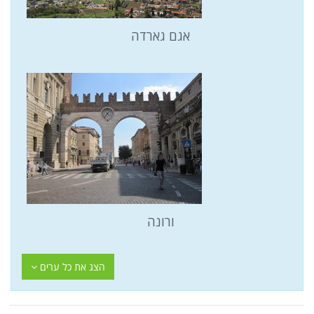
אגם גארדה
ורונה
הצג את כל ערים