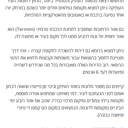
תחששו לצאת מהאזור העתיק והמתוייר ביותר, מחוץ לחומות העיר
העתיקה ניתן למצוא מקומות נפלאים וזולים יותר כשהם במרחק יורו
אחד נסיעה ברכבת או באוטובוס מהאטרקציות המרכזיות.
גם אזור הרחובות שמסביב לתחנת הרכבת טרמיני (Termini) הוא
אזור יחסית זול ונוח להגיע ממנו לכל מקום בעיר או מחוצה לה.
ניתן למצוא ברומא גם דירות להשכרה לתקופה קצרה – זוהי דרך
מצויינת לחסוך בהוצאות עבור משפחות וקבוצות ולחוש את ההווי
הרומאי. רוב הדירות האלה מאובזרות בכל מה שנידרש לשהייה
ומיועדות לעד 6 אנשים.
קיימים גם מספר מלונות באזור הותיקן וכיכר סן פייטרו ששווה לבחון
אותם לפני הגעתכם לעיר. למי מאיתנו שמחפש אוירה תוססת,
מקומות בילוי צמודים ומיקום מרכזי ככה"נ יאהב את אזור רובע ימי
הביניים (מקומות לדוגמה הנמצאים במקום הם קמפו די פיורי
ופיאצה נבונה).