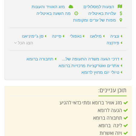
הצעות למסלולים
מזג האוויר והעונות
עלויות באיטליה
מה השעה באיטליה
מפות של ערים ומקומות
ונציה
מילאנו
נאפולי
סיינה
סן ג'ימיניאנו
פירנצה
הצג הכל
דרכי הגעה משדה התעופה של...
תחבורה ברומא
אתרים ואטרקציות מרכזיות ברומא
טיולי יום מחוץ לרומא
תוכן עניינים:
מזג אוויר ברומא ומתי כדאי להגיע
הגעה לרומא
תחבורה ברומא
לינה ברומא
ויזה ואשרות