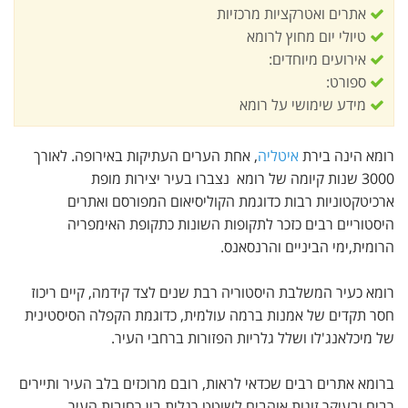
אתרים ואטרקציות מרכזיות
טיולי יום מחוץ לרומא
אירועים מיוחדים:
ספורט:
מידע שימושי על רומא
רומא הינה בירת
איטליה
, אחת הערים העתיקות באירופה. לאורך
3000 שנות קיומה של רומא נצברו בעיר יצירות מופת
ארכיטקטוניות רבות כדוגמת הקוליסיאום המפורסם ואתרים
היסטוריים רבים כזכר לתקופות השונות כתקופת האימפריה
הרומית,ימי הביניים והרנסאנס.
רומא כעיר המשלבת היסטוריה רבת שנים לצד קידמה, קיים ריכוז
חסר תקדים של אמנות ברמה עולמית, כדוגמת הקפלה הסיסטינית
של מיכלאנג'לו ושלל גלריות הפזורות ברחבי העיר.
ברומא אתרים רבים שכדאי לראות, רובם מרוכזים בלב העיר ותיירים
רבים ובעיקר זוגות אוהבים לשוטט רגלית בין רחובות העיר