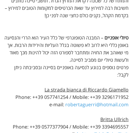
והמתח של כל שכונה לקראת המרוץ הגדול. תושבי סיינה נותנים
חשיבות רבה למירוץ עד שאת הכרטיסים למקומות הטובים למירוץ –
בקדמת הקהל, נקנים כולם כחצי שנה לפני כן!
טיולי אופניים
– המבנה הטופוגרפי של כלל העיר הוא הררי והנסיעה
באופן כללי היא לרוב לא פשוטה בגלל העליות והירידות הרבות. אך
מי שאוהב את החויה ומתחבר לספורט הזה יכול להינות מכך מאוד
ולעשות טיולי יום מסביב לסיינה.
פרטים נוספים בנוגע לנסיעה באופניים בסיינה ובסביבתה ניתן
לקבל:
La strada bianca di Riccardo Giamello
Phone: ++39 057741254 / Mobile: ++39 3296171952
e-mail:
robertaguerri@hotmail.com
Britta Ullrich
Phone: ++39 0577377904 / Mobile: ++39 3394695557