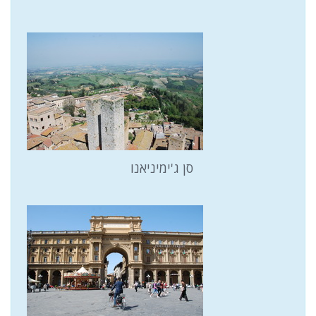
סן ג'ימיניאנו