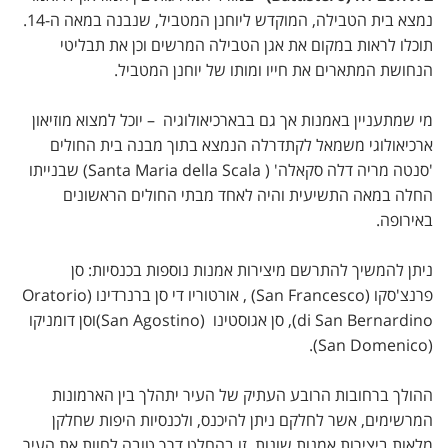
נמצא בית הטבילה, המוקדש ליוחנן המטביל, שנבנה במאה ה-14.
תוכלו לראות במקום את אגן הטבילה המרשים וכן את תבליטי
הנחושת המתארים את חייו ומותו של יוחנן המטביל.
מי שמתעניין באמנות אך גם בבארכיאולוגיה – יוכל למצוא מוזיאון
ארכיאולוגי משמאל לקתדרלה הנמצא בתוך מבנה בית החולים
'סנטה מריה דלה סקאלה' ( Santa Maria della Scala) שבנייתו
החלה במאה התשיעית והיה לאחד מבתי החולים הראשונים
באירופה.
ניתן להמשיך להתרשם מיצירות אמנות נוספות בכנסיות: סן
פרנצ'סקו (San Francesco) , אורטוריו די סן ברנרדינו (Oratorio
di San Bernardino), סן אגוסטינו (San Agostino)וסן דומניקו
(San Domenico).
ההולך ברחובות הרובע העתיק של העיר יתהלך בין הארמונות
המרשימים, אשר לחלקם ניתן להיכנס, ולכנסיות היפות שחלקן
מלאות ביצירות אמנות שונות. זו בהחלט דרך טובה לחוות את העיר