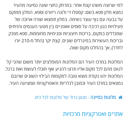
למי שרוצה משהו קצת אחר: במרחק כחצי שעה נסיעה מהעיר
נמצא מלון ספא בשם: קסטלו די ולונה ריזורט וספא. המלון ממוקם
על גבעה עם נוף עוצר נשימה. במלון תמצאו שורה ארוכה של
פעילויות כגון רכיבה על סוסים ואופניים בין מטעי הענסים והזיתים
שמגדלים במקום, בריכות חיצוניות ופנימיות מחוממות, ספא מפנק
ובריכות העשירות במינרלים שונים. קצת יקר (החל מ-210 יורו
לחדר), אך בהחלט מקום שווה.
המלונות במרכז העיר הם המלונות המומלצים יותר משום שהכי קל
לנווט מהם לכל מקום אליו תרצו להגיע ואף תוכלו לעשות זאת ברגל.
המלונות יהוו נקודת מוצא טובה למקומות הבילוי השונים שרובם
נמצאים במרכז העיר וכמובן לגלריות והאטרקציות שמציעה העיר.
מלונות בסיינה
- מגוון גדול של מלונות לכל כיס.
אתרים ואטרקציות מרכזיות