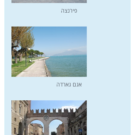
פירנצה
אגם גארדה