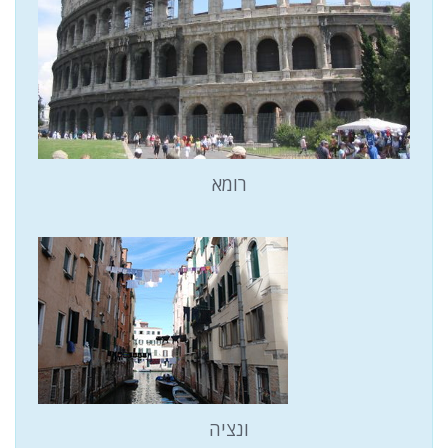
רומא
ונציה