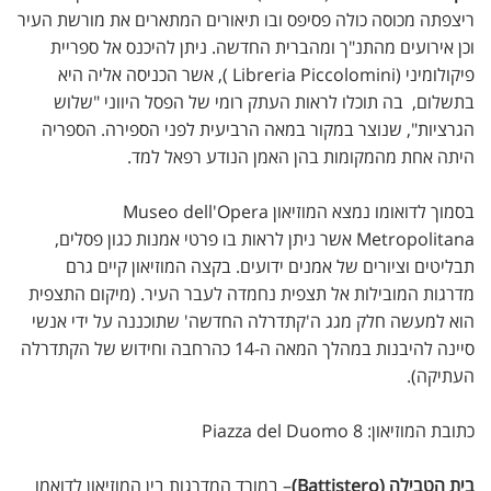
ריצפתה מכוסה כולה פסיפס ובו תיאורים המתארים את מורשת העיר
וכן אירועים מהתנ"ך ומהברית החדשה. ניתן להיכנס אל ספריית
פיקולומיני (Libreria Piccolomini ), אשר הכניסה אליה היא
בתשלום, בה תוכלו לראות העתק רומי של הפסל היווני "שלוש
הגרציות", שנוצר במקור במאה הרביעית לפני הספירה. הספריה
היתה אחת מהמקומות בהן האמן הנודע רפאל למד.
בסמוך לדואומו נמצא המוזיאון Museo dell'Opera
Metropolitana אשר ניתן לראות בו פרטי אמנות כגון פסלים,
תבליטים וציורים של אמנים ידועים. בקצה המוזיאון קיים גרם
מדרגות המובילות אל תצפית נחמדה לעבר העיר. (מיקום התצפית
הוא למעשה חלק מגג ה'קתדרלה החדשה' שתוכננה על ידי אנשי
סיינה להיבנות במהלך המאה ה-14 כהרחבה וחידוש של הקתדרלה
העתיקה).
כתובת המוזיאון: Piazza del Duomo 8
בית הטבילה (Battistero)
– במורד המדרגות בין המוזיאון לדואמו