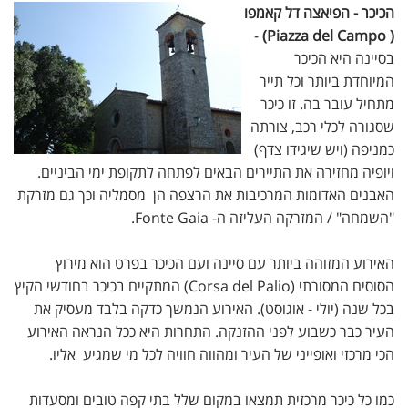
הכיכר - הפיאצה דל קאמפו
-
( Piazza del Campo)
בסיינה היא הכיכר
המיוחדת ביותר וכל תייר
מתחיל עובר בה. זו כיכר
שסגורה לכלי רכב, צורתה
כמניפה (ויש שיגידו צדף)
ויופיה מחזירה את התיירים הבאים לפתחה לתקופת ימי הביניים.
האבנים האדומות המרכיבות את הרצפה הן מסמליה וכך גם מזרקת
"השמחה" / המזרקה העליזה ה- Fonte Gaia.
האירוע המזוהה ביותר עם סיינה ועם הכיכר בפרט הוא מירוץ
הסוסים המסורתי (Corsa del Palio) המתקיים בכיכר בחודשי הקיץ
בכל שנה (יולי - אוגוסט). האירוע הנמשך כדקה בלבד מעסיק את
העיר כבר כשבוע לפני ההזנקה. התחרות היא ככל הנראה האירוע
הכי מרכזי ואופייני של העיר ומהווה חוויה לכל מי שמגיע אליו.
כמו כל כיכר מרכזית תמצאו במקום שלל בתי קפה טובים ומסעדות