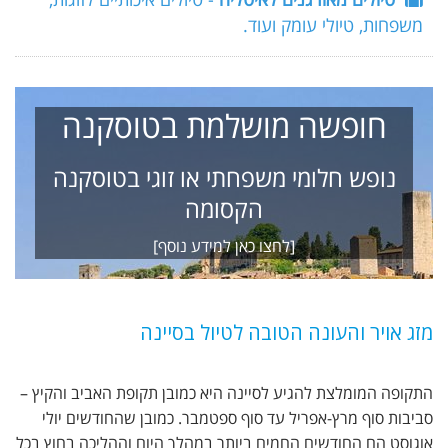
משפחות, טיולי עומק ועוד.
חופשה מושלמת בטוסקנה
נופש חלומי משפחתי או זוגי בטוסקנה
הקסומה
[לחצו כאן למידע נוסף]
מזג אויר והעונה הטובה לטיול בסיינה
התקופה המומלצת להגיע לסיינה היא כמובן תקופת האביב והקיץ –
סביבות סוף מרץ-אפריל עד סוף ספטמבר. כמובן שהחודשים יולי
אוגוסט הם החודשים החמים ביותר במהלך היום וההליכה בחוץ בכל