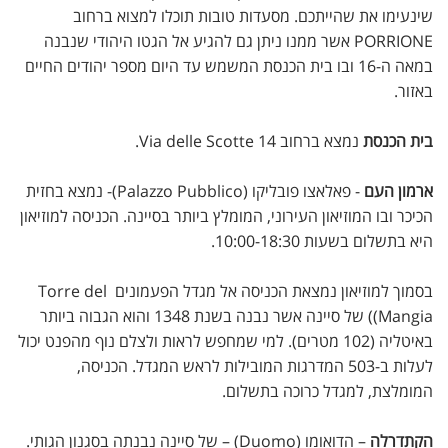
שינעימו את שהייתכם. מסעדות טובות תוכלו למצוא ברחוב
PORRIONE אשר ממנו ניתן גם להגיע אל הגטו היהודי שנבנה
במאה ה-16 ובו בית הכנסת המשמש עד היום מספר יהודים החיים
באזור.
בית הכנסת
נמצא ברחוב Via delle Scotte 14.
ארמון העם
- פאלאצו פובליקו (Palazzo Pubblico)- נמצא בחזית
הכיכר ובו המוזיאון העירוני, המומלץ ביותר בסיינה. הכניסה למוזיאון
היא בתשלום בשעות 10:00-18:30.
בסמוך למוזיאון נמצאת הכניסה אל מגדל הפעמונים Torre del
Mangia)) של סיינה אשר נבנה בשנת 1348 והוא הגבוה ביותר
באיטליה (102 מטרים). למי שמחפש לראות ולצלם נוף מהפנט יכול
לעלות ב-503 המדרגות המובילות לראש המגדל. הכניסה,
המומלצת, למגדל כרוכה בתשלום.
הקתדרלה
– הדואומו (Duomo) – של סיינה נבנתה בסגנון הגותי.