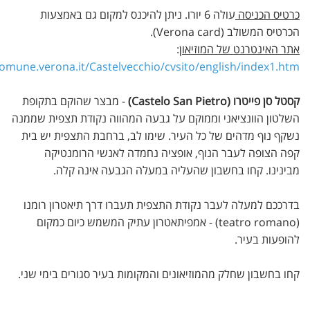
כרטיס הכניסה
עולה 6 יורו. ניתן להיכנס למקום גם באמצעות
הכרטיס המשולב (Verona card).
אתר האינטרנט של המוזיאון
:
omune.verona.it/Castelvecchio/cvsito/english/index1.htm
קסטל סן פייטרו (Castelo San Pietro)
- מבצר שהוקם בתקופת
השלטון הוונציאני וממוקם על גבעה המהווה נקודת תצפית שממנה
נשקף נוף מדהים של כל העיר. שימו לב, ברחבת התצפית יש בית
קפה הצופה לעבר הנוף, אופציה נחמדה לאנשי הרומנטיקה
מבינינו. קחו בחשבון שהעליה במעלה הגבעה אינה קלה.
בדרככם למעלה לעבר נקודת התצפית תעברו דרך תיאטרון רומנו
(teatro romano) - אמפיתאטרון עתיק המשמש כיום כמקום
להופעות בעיר.
קחו בחשבון שחלק מהמוזיאונים והמקומות בעיר סגורים בימי שני.