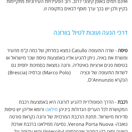
ואינם חמים באופן קיצוני לרוב. רוב הפעילויות העירוניות מתקיימות
בקיץ ולכן יש בכך ערך מוסף לבאים בתקופה זו.
דרכי הגעה ועונות לטיול בוורונה
טיסה
- שדה התעופה Catullo נמצא במרחק של כמה ק"מ מהעיר
ומשרת את באיה. ניתן להגיע אליו באמצעות טיסת שכר מישראל או
בטיסות פנים ארציות באיטליה. ורונה נמצאת בסמיכות יחסית גם
לשדות התעופה של ונציה (Marco Polo) וברסיה (Brescia)
הנקרא D'Annunzio.
רכבת
- הדרך הפופולרית להגיע לורונה היא באמצעות רכבת
המקושרת לכל הערים הגדולות ביניהן
מילאנו
ורומא אליהן יש טיסות
סדירות מישראל. תחנת הרכבת המרכזית של ורונה נקראת פורטה
נואבה- Verona Porta Nuova. נסיעה ממילאנו ברכבת אורכת
כשעה וחצי בקו המהיר אינטרסיטי (Intercity) והיא עדיפה על