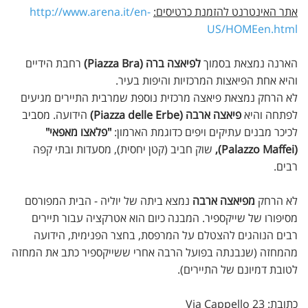
אתר האינטרנט להזמנת כרטיסים:
http://www.arena.it/en-
US/HOMEen.html
הארנה נמצאת בסמוך
לפיאצה ברה (Piazza Bra)
רחבת הידיים
והיא אחת הפיאצות המרכזיות והיפות בעיר.
לא הרחק נמצאת פיאצה מרכזית נוספת שמרבית התיירים מגיעים
לפתחה והיא
פיאצה ארבה (Piazza delle Erbe)
הידועה. מסביב
לכיכר מבנים עתיקים ויפים כדוגמת הארמון:
"פלאצו מאפאי"
(Palazzo Maffei),
שוק חביב (קטן יחסית), מסעדות ובתי קפה
רבים.
לא הרחק
מפיאצה ארבה
נמצא ביתה של יוליה - הבית המפורסם
מסיפורו של שייקספיר. המבנה כיום הוא אטרקציה עבור תיירים
רבים הנוהגים להצטלם על המרפסת, בחצר הפנימית, הידועה
מהמחזה (שנבנתה בפועל הרבה אחרי ששייקספיר כתב את המחזה
לטובת דמיונם של התיירים).
כתובת:
Via Cappello 23