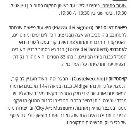
שעות פתיחה:
בימים שלישי עד ראשון המקום פתוח בין 08:30 ל-
19:30, בימי שני בין 13:30 ל- 19:30.
פיאצה דאי סיניורי (Piazza dei Signori)
היא עוד פיאצה שנחמד
להסתובב בה. סביב הפיאצה מבני ציבור גדולים יפים ומעוטרים,
האטרקציה המרכזית והמומלצת היא ביקור
במגדל טורה דאי
לאמברטי (Torre dei lamberti)
הנמצא בסמוך לבניין העיריה.
המגדל נבנה בימי הביניים, גובהו 83 מטרים והוא מהווה נקודת
תצפית יפה ומרשימה על העיר כולה.
קאסטלווקיו (Castelvecchio)
- מבצר יפה ומאוד מעניין לביקור,
הנמצא על גדות נהר Aldige. נבנה במאה ה-14 מלבנים אדומות
המאפיינות אותו. את שני חלק המבצר מקשר מעבר שמעליו יש
מגדל שמירה. ניתן לסייר ברחבי המבצר ולהנות מהנוף הנשקף
ממנו. במבצר מוזיאון אומנות (City Art Museum) ובו יצירות מימי
הביניים ותחילת העת החדשה. מלבד זאת המוזיאון כולל גם אוסף
של כלי נשק ותכשיטים מתקופה זו.