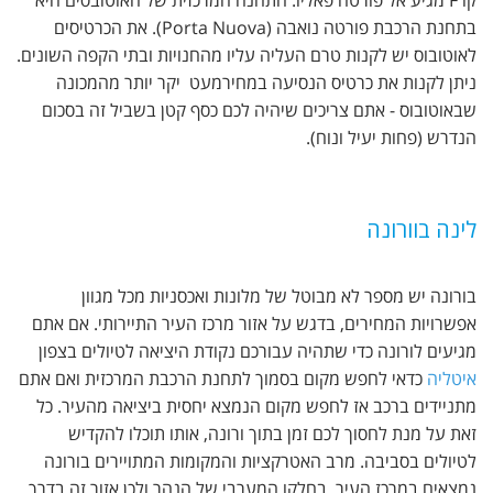
בתחנת הרכבת פורטה נואבה (Porta Nuova). את הכרטיסים
לאוטובוס יש לקנות טרם העליה עליו מהחנויות ובתי הקפה השונים.
ניתן לקנות את כרטיס הנסיעה במחירמעט יקר יותר מהמכונה
שבאוטובוס - אתם צריכים שיהיה לכם כסף קטן בשביל זה בסכום
הנדרש (פחות יעיל ונוח).
לינה בוורונה
בורונה יש מספר לא מבוטל של מלונות ואכסניות מכל מגוון
אפשרויות המחירים, בדגש על אזור מרכז העיר התיירותי. אם אתם
מגיעים לורונה כדי שתהיה עבורכם נקודת היציאה לטיולים בצפון
איטליה
כדאי לחפש מקום בסמוך לתחנת הרכבת המרכזית ואם אתם
מתניידים ברכב אז לחפש מקום הנמצא יחסית ביציאה מהעיר. כל
זאת על מנת לחסוך לכם זמן בתוך ורונה, אותו תוכלו להקדיש
לטיולים בסביבה. מרב האטרקציות והמקומות המתויירים בורונה
נמצאים במרכז העיר, בחלקו המערבי של הנהר ולכן אזור זה בדרך