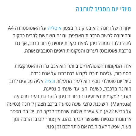
טיולי יום מסביב לוורונה
ייחודה של ורונה הוא במיקומה בצפון
איטליה
על האוטוסטרדה A4
ובחיבורה לרשת הרכבות הארצית. ורונה משמשת לרבים כמקום
לינה בלבד ממנה ניתן לצאת בקלות יחסית (לרוב ברכב, אך גם
ברכבת ואוטובוס) לערים והמקומות היפים הסובבים אותה.
אחד המקומות הפופולאריים ביותר הוא אגם גרדה והאטרקציות
הסמוכות, עליהם תוכלו לקרוא בכתבתנו על אגם גרדה.
טיול יום פופולרי נוסף הוא לעיר התעלות
ונציה
אליה מגיעים לרוב
מורונה ברכבת, כשעה וחצי עד שעתיים נסיעה.
מעבר למקומות הידועים והברורים ניתן לבקר גם בעיר מנטואה
(Mantua) השוכנת כחצי שעה נסיעה ברכב מצפון לורונה (נסיעה
על כביש A22) היא עיירה שלווה שנחמד לבקר בה. יש בה מספר
ארמונות וכנסיות שאפשר לבקר בהם. אין צורך לבזבז הרבה זמן
בעיר, אפשר לעבור בה אם נותר לכם זמן פנוי.