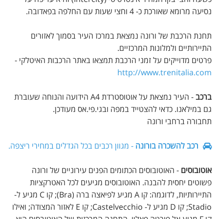
נסיעה מרומא שאורכת כ- 4 וחצי שעות עם החלפה בפאדובה.
תחנת הרכבת של ורונה נמצאת במרכז העיר בסמוך לאזורים
התיירותיים ולמלונות המרכזיים.
פרטים מדוייקים על זמני הרכבת תמצאו באתר הרכבות האיטלקי -
http://www.trenitalia.com
ברכב
- העיר נמצאת על אוטוסטרדת A4 הידועה והנוחה שעוברת
גם במילאנו. כדאי להצטייד במפה ובגי.פי.אס מעודכן.
תחבורה ברחבי ורונה
רכב להשכרה בורונה
- מגוון רכבים בכל הגדלים במחירי ריצפה.
אוטובוסים
- האוטובוסים הכתומים הפנים עירוניים של ורונה
פשוטים יחסית להבנה. האוטובוסים מגיעים לכל האטרקציות
התיירותיות, לדוגמה: קו A מגיע לפיאצה ברה (Bra); קו C מגיע ל-
Stadio; קו D מגיע ל- Castelvecchio; קו E לאזור המצודה; ואילו
קו F מגיע אל פורטה פאליו. התחנה המרכזית של האוטובסים היא