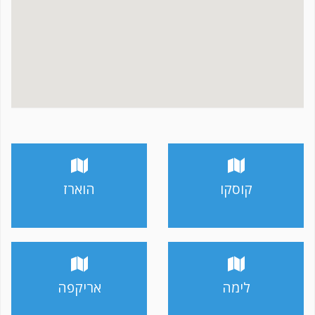
קוסקו
הוארז
לימה
אריקפה