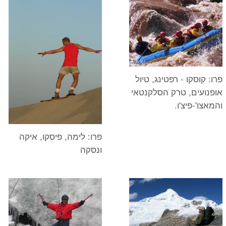
פרו: קוסקו - רפטינג, טיול
אופנועים, טרק הסלקנטאי
והמאצו'-פיצ'ו.
פרו: לימה, פיסקו, איקה
ונסקה