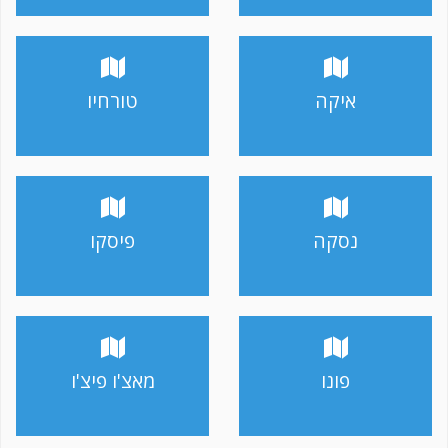
איקה
טורחיו
נסקה
פיסקו
פונו
מאצ'ו פיצ'ו