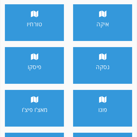
איקה
טורחיו
נסקה
פיסקו
פונו
מאצ'ו פיצ'ו