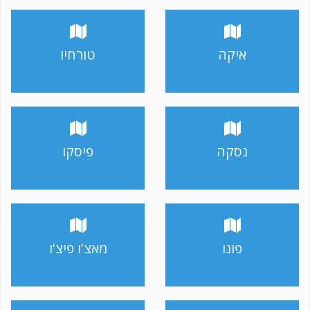
איקה
טורחיו
נסקה
פיסקו
פונו
מאצ'ו פיצ'ו