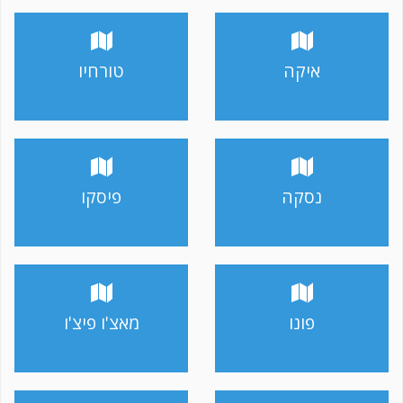
איקה
טורחיו
נסקה
פיסקו
פונו
מאצ'ו פיצ'ו