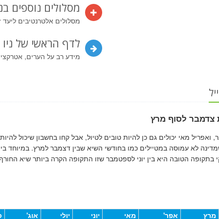
מסלולים נוספים בני
מסלולים אלטרנטיבים ליעד ז
לדף הראשי של ניו ז
מידע רב על הערים, אטרקציות,
יל
ת צדמבר לסוף מרץ
, ואפריל מאי יכולים גם כן להיות טובים לטיול, אבל קחו בחשבון שיכול להיות
שמדינה לא עמוסה במטיילים כמו בחודשי השיא שבין דצמבר למרץ. במיוחד בי
י בתקופה הטובה היא בין יוני לספטמבר שזו התקופה הקרה ביותר שיא החורף.
מרץ
אפר'
מאי
יוני
יולי
אוג'
ס