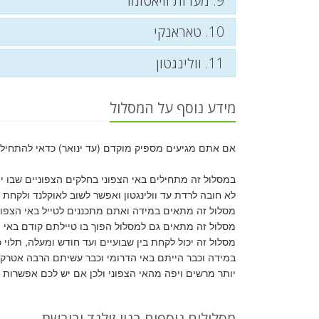
9. מערות וויאטומו
10. טאראנקי
11. וולינגטון
מידע נוסף על המסלול
אם אתם מגיעים מספיק מוקדם (עד ינואר) כדאי להתחיל א
במסלול זה מתחילים באי הצפוני בחלקים הצפוניים שבו יו
לא חובה לרדת עד וולינגטון ואפשר לשוב לאוקלנד ולקחת
מסלול זה מתאים במידה ואתם מתכננים לטייל באי הצפוני ו
מסלול זה מתאים גם למסלול הפוך בו טיילתם קודם באי ה
מסלול זה יכול לקחת בין שבועיים ועד חודש ומעלה, תלוי
במידה וכבר הייתם באי הדרומי וכבר עשיתם הרבה אטרקציו
יותר מרשים ויפה מהאי הצפוני ולכן אם יש לכם אפשרות מב
מסלולים נוספים בניו זילנד וביבשת