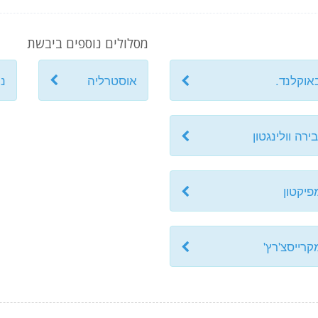
מסלולים נוספים ביבשת
אוקלנד.
אוסטרליה
ני
ה וולינגטון
פיקטון
רייסצ'רץ'